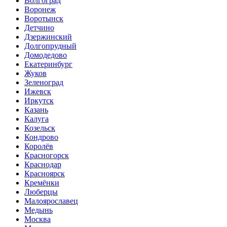
Волгоград
Воронеж
Воротынск
Детчино
Дзержинский
Долгопрудный
Домодедово
Екатеринбург
Жуков
Зеленоград
Ижевск
Иркутск
Казань
Калуга
Козельск
Кондрово
Королёв
Красногорск
Краснодар
Красноярск
Кремёнки
Люберцы
Малоярославец
Медынь
Москва