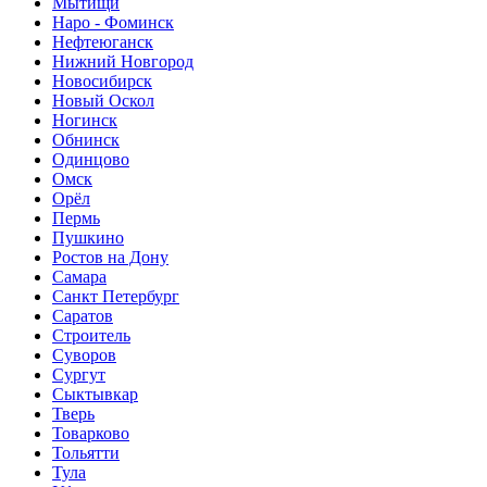
Мытищи
Наро - Фоминск
Нефтеюганск
Нижний Новгород
Новосибирск
Новый Оскол
Ногинск
Обнинск
Одинцово
Омск
Орёл
Пермь
Пушкино
Ростов на Дону
Самара
Санкт Петербург
Саратов
Строитель
Суворов
Сургут
Сыктывкар
Тверь
Товарково
Тольятти
Тула