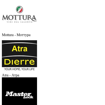
Mottura - Моттура
Atra - Атра